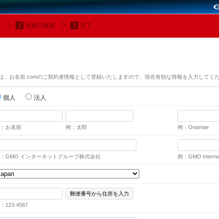
情報の確認
完了
は、お名前.comのご契約者情報として登録いたしますので、現在有効な情報を入力してく
個人
法人
：お名前
例：太郎
例：Onamae
：GMO インターネットグループ株式会社
例：GMO Internet,
郵便番号から住所を入力
：123-4567