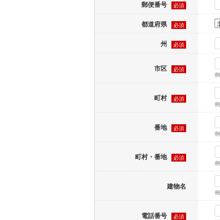
郵便番号
必須
都道府県
必須
州
必須
市区
必須
例
町村
必須
例
番地
必須
例
町村・番地
必須
例
建物名
例
電話番号
必須