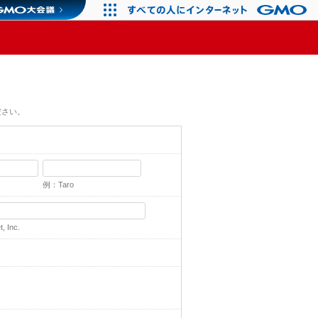
ださい。
例：Taro
 Inc.