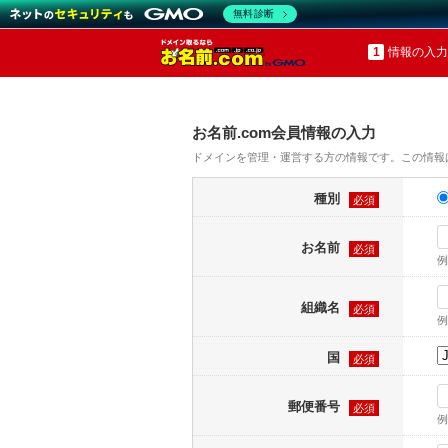
無料診断
情報の入力
お名前.com会員情報の入力
ドメインを管理・運営する方の情報です。この情報
種別
必須
お名前
必須
例
組織名
必須
例
国
必須
郵便番号
必須
例