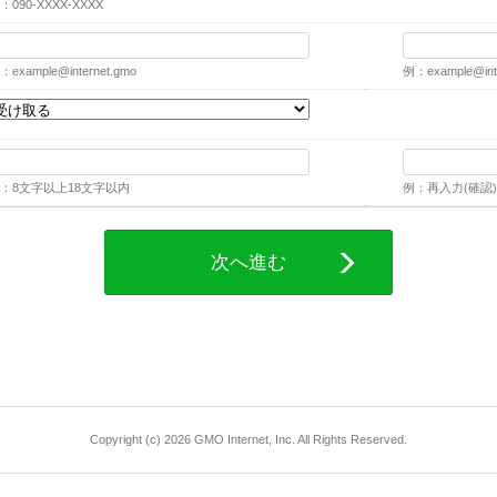
：090-XXXX-XXXX
：
example@internet.gmo
例：
example@int
：8文字以上18文字以内
例：再入力(確認)
次へ進む
Copyright (c) 2026 GMO Internet, Inc. All Rights Reserved.