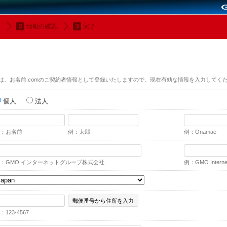
情報の確認
完了
は、お名前.comのご契約者情報として登録いたしますので、現在有効な情報を入力してく
個人
法人
：お名前
例：太郎
例：Onamae
：GMO インターネットグループ株式会社
例：GMO Internet,
郵便番号から住所を入力
：123-4567