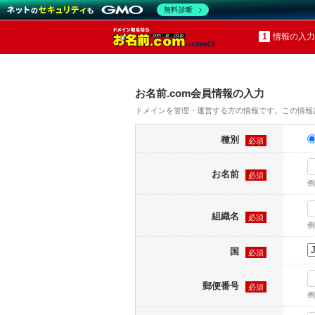
無料診断
情報の入力
お名前.com会員情報の入力
ドメインを管理・運営する方の情報です。この情報
種別
必須
お名前
必須
例
組織名
必須
例
国
必須
郵便番号
必須
例