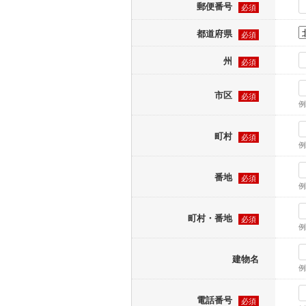
郵便番号
必須
都道府県
必須
州
必須
市区
必須
例
町村
必須
例
番地
必須
例
町村・番地
必須
例
建物名
例
電話番号
必須