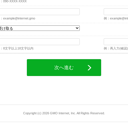
：090-XXXX-XXXX
：
example@internet.gmo
例：
example@int
：8文字以上18文字以内
例：再入力(確認)
次へ進む
Copyright (c) 2026 GMO Internet, Inc. All Rights Reserved.