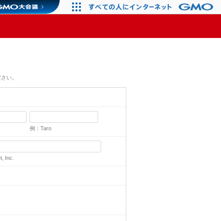
ださい。
例：Taro
 Inc.