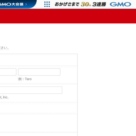
ださい。
例：Taro
 Inc.