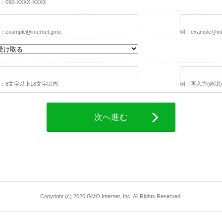
：090-XXXX-XXXX
：
example@internet.gmo
例：
example@int
：8文字以上18文字以内
例：再入力(確認)
次へ進む
Copyright (c) 2026 GMO Internet, Inc. All Rights Reserved.