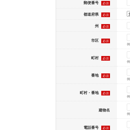
郵便番号
必須
都道府県
必須
州
必須
市区
必須
例
町村
必須
例
番地
必須
例
町村・番地
必須
例
建物名
例
電話番号
必須