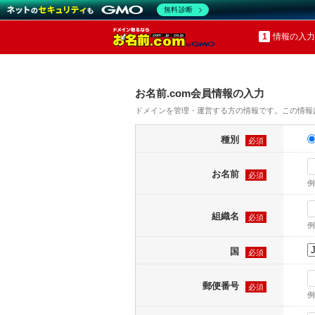
無料診断
情報の入力
お名前.com会員情報の入力
ドメインを管理・運営する方の情報です。この情報
種別
必須
お名前
必須
例
組織名
必須
例
国
必須
郵便番号
必須
例