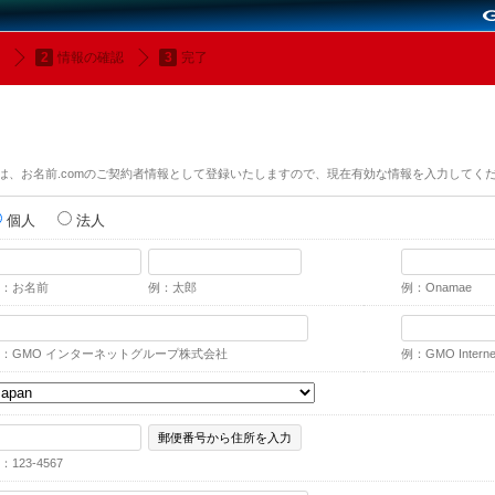
情報の確認
完了
は、お名前.comのご契約者情報として登録いたしますので、現在有効な情報を入力してく
個人
法人
：お名前
例：太郎
例：Onamae
：GMO インターネットグループ株式会社
例：GMO Internet,
郵便番号から住所を入力
：123-4567