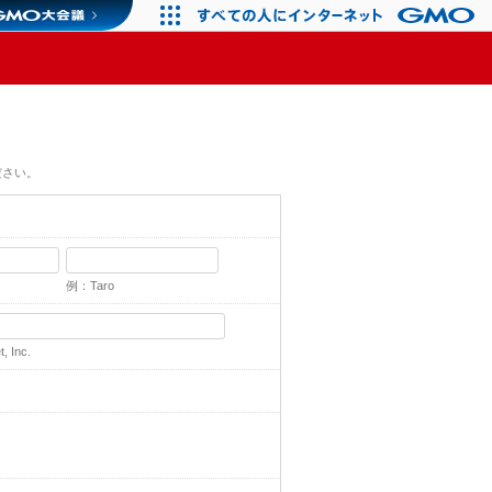
ださい。
例：Taro
 Inc.