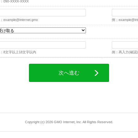
：090-XXXX-XXXX
：
example@internet.gmo
例：
example@int
：8文字以上18文字以内
例：再入力(確認)
次へ進む
Copyright (c) 2026 GMO Internet, Inc. All Rights Reserved.