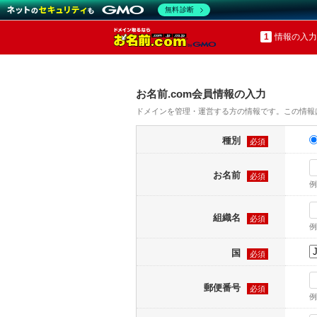
無料診断
情報の入力
お名前.com会員情報の入力
ドメインを管理・運営する方の情報です。この情報
種別
必須
お名前
必須
例
組織名
必須
例
国
必須
郵便番号
必須
例