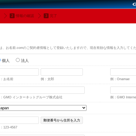
情報の確認
完了
は、お名前.comのご契約者情報として登録いたしますので、現在有効な情報を入力してく
個人
法人
：お名前
例：太郎
例：Onamae
：GMO インターネットグループ株式会社
例：GMO Internet,
郵便番号から住所を入力
：123-4567