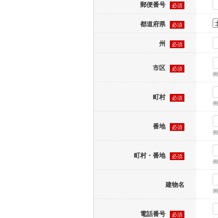
郵便番号
必須
都道府県
必須
州
必須
市区
必須
例
町村
必須
例
番地
必須
例
町村・番地
必須
例
建物名
例
電話番号
必須