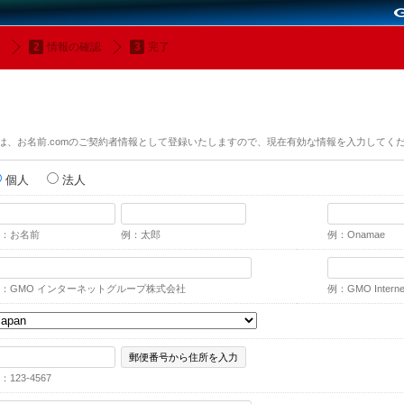
情報の確認
完了
は、お名前.comのご契約者情報として登録いたしますので、現在有効な情報を入力してく
個人
法人
：お名前
例：太郎
例：Onamae
：GMO インターネットグループ株式会社
例：GMO Internet,
郵便番号から住所を入力
：123-4567