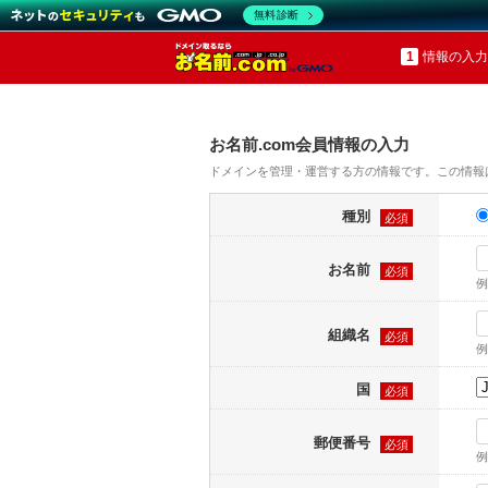
無料診断
情報の入力
お名前.com会員情報の入力
ドメインを管理・運営する方の情報です。この情報
種別
必須
お名前
必須
例
組織名
必須
例
国
必須
郵便番号
必須
例