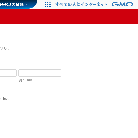
ださい。
例：Taro
 Inc.