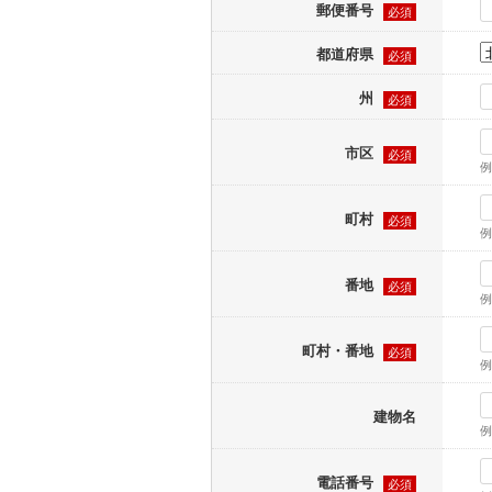
郵便番号
必須
都道府県
必須
州
必須
市区
必須
例
町村
必須
例
番地
必須
例
町村・番地
必須
例
建物名
例
電話番号
必須