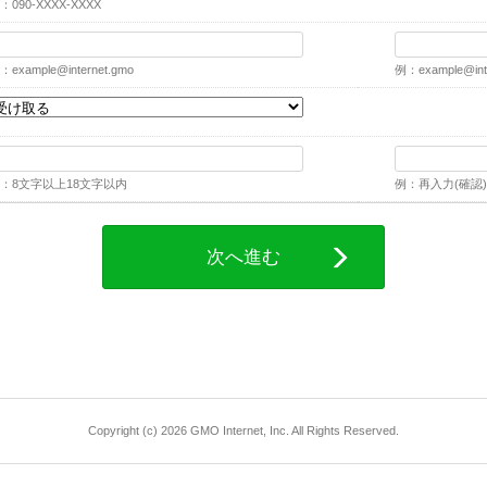
：090-XXXX-XXXX
：
example@internet.gmo
例：
example@int
：8文字以上18文字以内
例：再入力(確認)
次へ進む
Copyright (c) 2026 GMO Internet, Inc. All Rights Reserved.