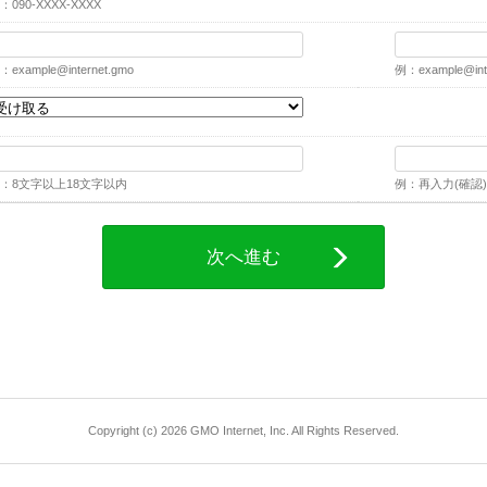
：090-XXXX-XXXX
：
example@internet.gmo
例：
example@int
：8文字以上18文字以内
例：再入力(確認)
次へ進む
Copyright (c) 2026 GMO Internet, Inc. All Rights Reserved.