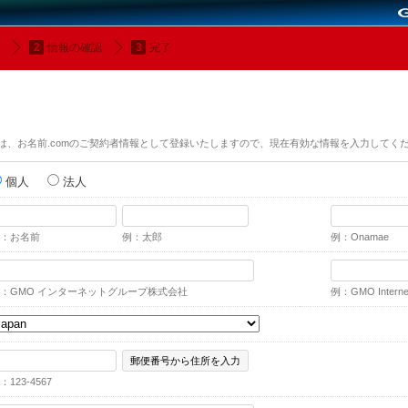
情報の確認
完了
は、お名前.comのご契約者情報として登録いたしますので、現在有効な情報を入力してく
個人
法人
：お名前
例：太郎
例：Onamae
：GMO インターネットグループ株式会社
例：GMO Internet,
郵便番号から住所を入力
：123-4567