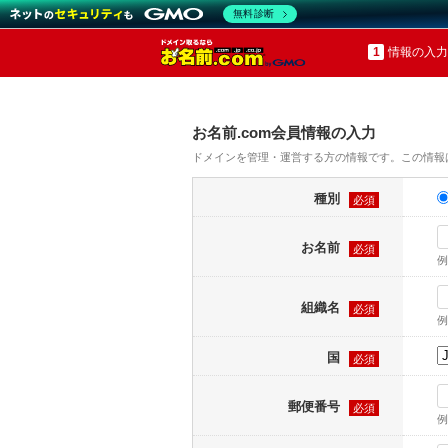
無料診断
情報の入力
お名前.com会員情報の入力
ドメインを管理・運営する方の情報です。この情報
種別
必須
お名前
必須
例
組織名
必須
例
国
必須
郵便番号
必須
例