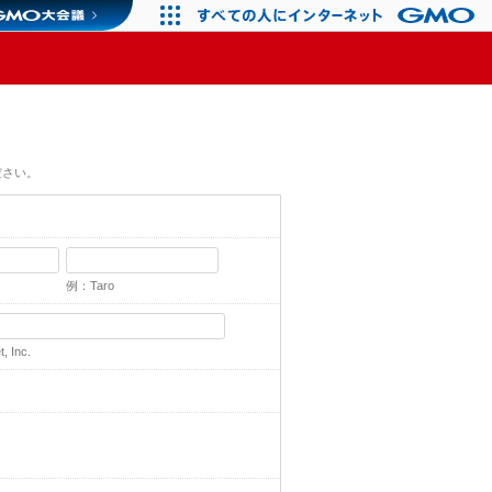
ださい。
例：Taro
 Inc.