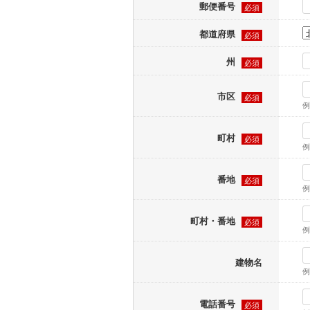
郵便番号
必須
都道府県
必須
州
必須
市区
必須
例
町村
必須
例
番地
必須
例
町村・番地
必須
例
建物名
例
電話番号
必須