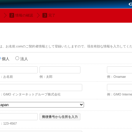
情報の確認
完了
は、お名前.comのご契約者情報として登録いたしますので、現在有効な情報を入力してく
個人
法人
：お名前
例：太郎
例：Onamae
：GMO インターネットグループ株式会社
例：GMO Internet,
郵便番号から住所を入力
：123-4567