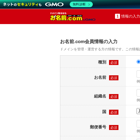
無料診断
情報の入力
お名前.com会員情報の入力
ドメインを管理・運営する方の情報です。この情報
種別
必須
お名前
必須
例
組織名
必須
例
国
必須
郵便番号
必須
例