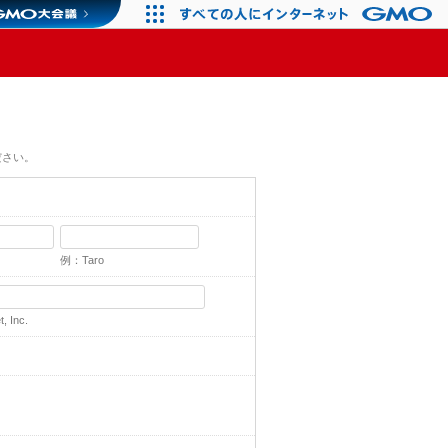
ださい。
例：Taro
 Inc.