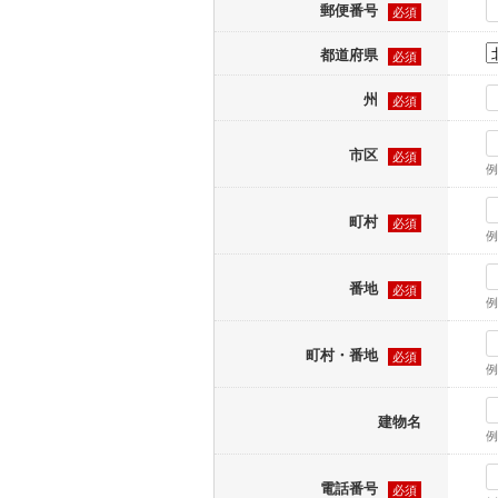
郵便番号
必須
都道府県
必須
州
必須
市区
必須
例
町村
必須
例
番地
必須
例
町村・番地
必須
例
建物名
例
電話番号
必須