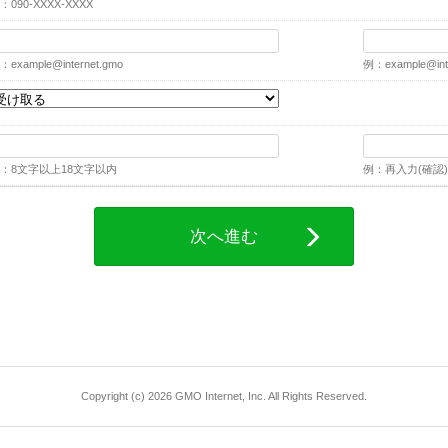
：090-XXXX-XXXX
：
example@internet.gmo
例：
example@int
：8文字以上18文字以内
例：再入力(確認)
次へ進む
Copyright (c) 2026 GMO Internet, Inc. All Rights Reserved.