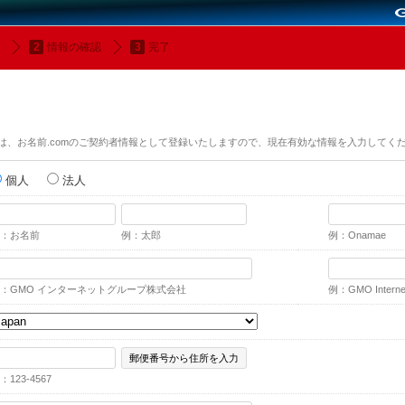
情報の確認
完了
は、お名前.comのご契約者情報として登録いたしますので、現在有効な情報を入力してく
個人
法人
：お名前
例：太郎
例：Onamae
：GMO インターネットグループ株式会社
例：GMO Internet,
郵便番号から住所を入力
：123-4567