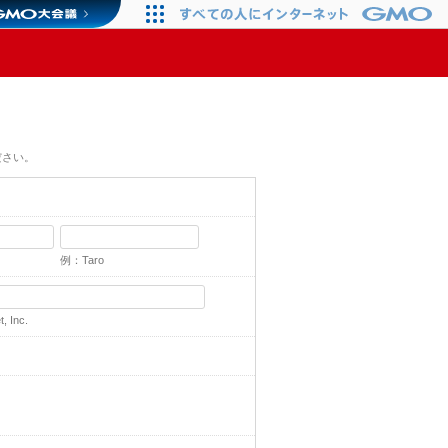
ださい。
例：Taro
 Inc.