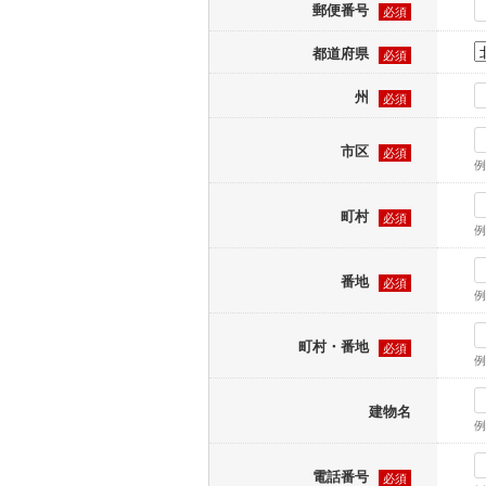
郵便番号
必須
都道府県
必須
州
必須
市区
必須
例
町村
必須
例
番地
必須
例
町村・番地
必須
例
建物名
例
電話番号
必須