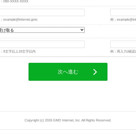
：090-XXXX-XXXX
：
example@internet.gmo
例：
example@int
：8文字以上18文字以内
例：再入力(確認)
次へ進む
Copyright (c) 2026 GMO Internet, Inc. All Rights Reserved.