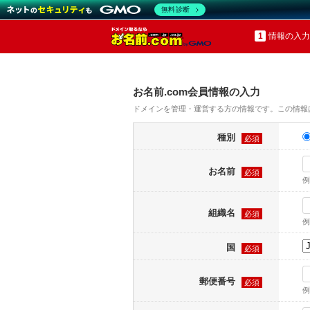
無料診断
情報の入力
お名前.com会員情報の入力
ドメインを管理・運営する方の情報です。この情報
種別
必須
お名前
必須
例
組織名
必須
例
国
必須
郵便番号
必須
例